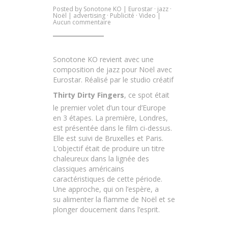
Posted by
Sonotone KO
|
Eurostar
·
jazz
·
Noël
|
advertising
·
Publicité
·
Video
|
sur
Aucun commentaire
Un
jazz
pour
Noël
avec
Sonotone KO revient avec une
Eurostar
composition de jazz pour Noël avec
Eurostar. Réalisé par le studio créatif
Thirty Dirty Fingers
, ce spot était
le premier volet d’un tour d’Europe
en 3 étapes. La première, Londres,
est présentée dans le film ci-dessus.
Elle est suivi de Bruxelles et Paris.
L’objectif était de produire un titre
chaleureux dans la lignée des
classiques américains
caractéristiques de cette période.
Une approche, qui on l’espère, a
su alimenter la flamme de Noël et se
plonger doucement dans l’esprit.