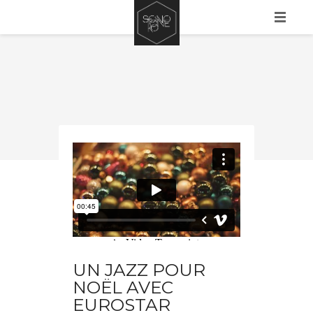
HOME
A PROPOS
PORTFOLIO
SERVICES
EUROSTAR XMAS LONDON
from
Sonotone KO
on
Vimeo
.
CONTACT
BLOG
UN JAZZ POUR
NOËL AVEC
EUROSTAR